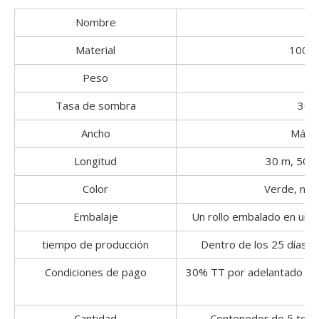
Nombre
Material
100% m
Peso
Tasa de sombra
30%
Ancho
Máxim
Longitud
30 m, 50 o
Color
Verde, neg
Embalaje
Un rollo embalado en una b
tiempo de producción
Dentro de los 25 días p
Condiciones de pago
30% TT por adelantado y 
Cantidad
Contenedor de 5 tone