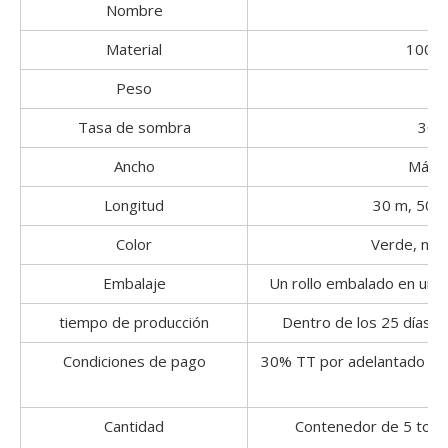
Nombre
Material
100% m
Peso
Tasa de sombra
30%
Ancho
Máxim
Longitud
30 m, 50 o
Color
Verde, neg
Embalaje
Un rollo embalado en una b
tiempo de producción
Dentro de los 25 días p
Condiciones de pago
30% TT por adelantado y 
Cantidad
Contenedor de 5 tone