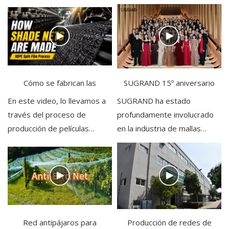
proceso de producción de
desde la mezcla de la
redes para andamios
materia prima, la extrusión
de la película hasta el corte y
el empaque.
Cómo se fabrican las
SUGRAND 15º aniversario
redes de sombra con
En este video, lo llevamos a
SUGRAND ha estado
través del proceso de
profundamente involucrado
plástico HDPE
producción de películas
en la industria de mallas
divididas de Malla sombra.
plásticas durante más de 15
Contáctenos para tamaños,
años y es uno de los 10
colores y GSM
principales proveedores del
personalizados.
mundo.
Red antipájaros para
Producción de redes de