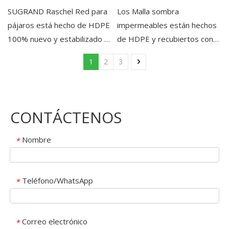
huerto y granja
sombra impermeables
SUGRAND Raschel Red para
Los Malla sombra
pájaros está hecho de HDPE
impermeables están hechos
100% nuevo y estabilizado a
de HDPE y recubiertos con
los rayos UV, con una vida útil
una capa impermeable y
1
2
3
de 3 a 5 años. ODM y OEM.
tienen una amplia gama de
usos.
CONTÁCTENOS
Nombre
*
Teléfono/WhatsApp
*
Correo electrónico
*