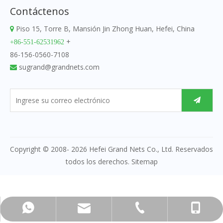
Contáctenos
Piso 15, Torre B, Mansión Jin Zhong Huan, Hefei, China

+
+86-551-62531962
86-156-0560-7108
sugrand@grandnets.com

Copyright © 2008-
2026
Hefei Grand Nets Co., Ltd. Reservados
todos los derechos.
Sitemap
sugrand@grandnets.com
+86-156-0560-7108
+86-551-62531962
+86-15605607108