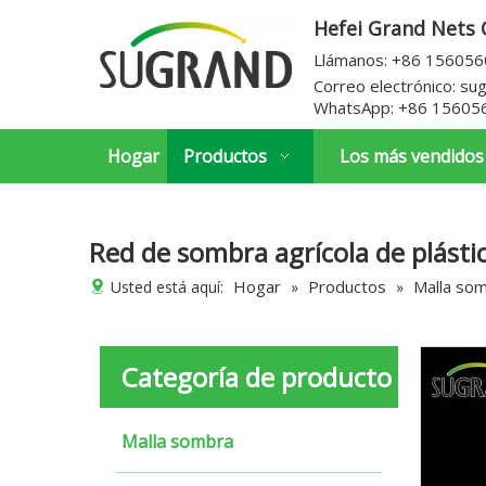
Hefei Grand Nets C
Llámanos: +86 15605
Correo electrónico:
su
WhatsApp:
+86 15605
Hogar
Productos
Los más vendidos
Red de sombra agrícola de plásti
Hogar
Productos
Malla so
Usted está aquí:
»
»
Categoría de producto
Malla sombra