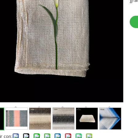
gra
r con: