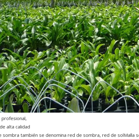
 profesional,
de alta calidad
e sombra también se denomina red de sombra, red de solMalla so