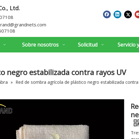
o., Ltd.
607108
grand@grandnets.com
607108
Sobre nosotros
Solicitud
Servicio 
co negro estabilizada contra rayos UV
mbra
»
Red de sombra agrícola de plástico negro estabilizada contr
Re
ne
Tre