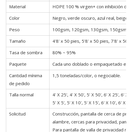
Material
HDPE 100 % virgen+ con inhibición de 
Color
Negro, verde oscuro, azul real, beige, e
Peso
100gsm, 120gsm, 130gsm, 150gsm, 1
Tamaño
4'8' x 50 pies, 5'8' x 50 pies, 7'8' x 50 p
Tasa de sombra
80% ~ 95%
Paquete
Cada uno doblado o empaquetado en rol
Cantidad mínima
1,5 toneladas/color, o negociable.
de pedido
Talla normal
4' X 25', 4' X 50', 5' X 50', 6' X 25', 6' X 
5' X 5', 5' X 10', 5' X 15', 6' X 10', 6' X 12
Solicitud
Construcción, pantalla de cerca de priv
alambre, cercas para privacidad, pantall
Para pantalla de valla de privacidad res