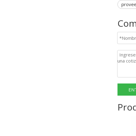
provee
Com
EN
Pro