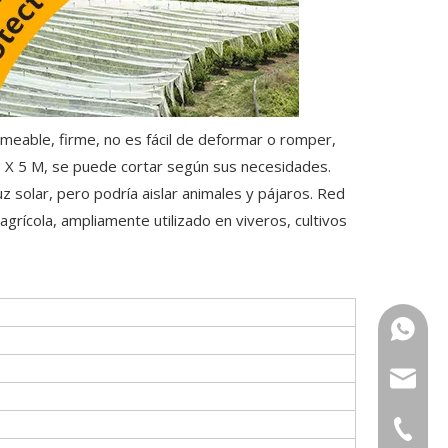
rmeable, firme, no es fácil de deformar o romper,
 2 X 5 M, se puede cortar según sus necesidades.
z solar, pero podría aislar animales y pájaros. Red
agrícola, ampliamente utilizado en viveros, cultivos
+86-15
sugrand
+86-551