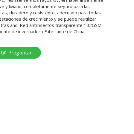
PE, resistente a los rayos UV, el material se siente
ve y liviano, completamente seguro para las
ntas, duradero y resistente, adecuado para todas
 estaciones de crecimiento y se puede reutilizar
 tras año. Red antiinsectos transparente 102GSM
punto de invernadero Fabricante de China
Preguntar