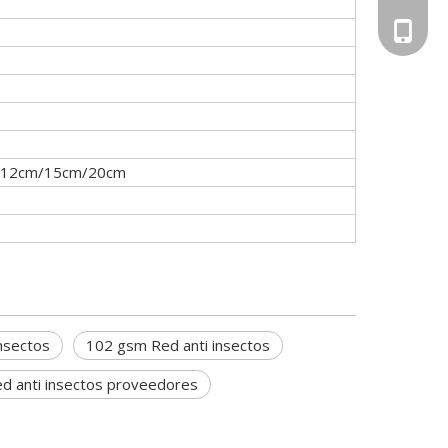
+86-156
/12cm/15cm/20cm
insectos
102 gsm Red anti insectos
d anti insectos proveedores