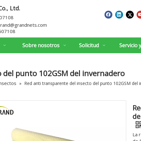
o., Ltd.
607108
grand@grandnets.com
607108
Sobre nosotros
Solicitud
Servicio 
to del punto 102GSM del invernadero
insectos
»
Red anti transparente del insecto del punto 102GSM del 
Re
de
La 