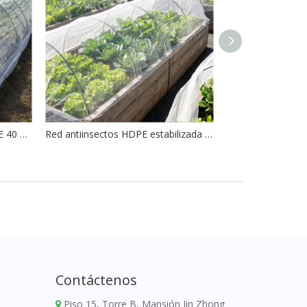
Red de insectos de malla HDPE 40 para hortalizas de invernadero
Red antiinsectos HDPE estabilizada UV al por mayor
Contáctenos
Piso 15, Torre B, Mansión Jin Zhong
