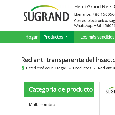
Hefei Grand Nets C
Llámanos: +86 15605
Correo electrónico:
su
WhatsApp:
+86 15605
Hogar
Productos
Los más vendidos
Red anti transparente del insec
Hogar
Productos
Red anti 
Usted está aquí:
»
»
Categoría de producto
Malla sombra