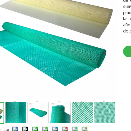
de 
sua
pla
las
año
de 
r con: