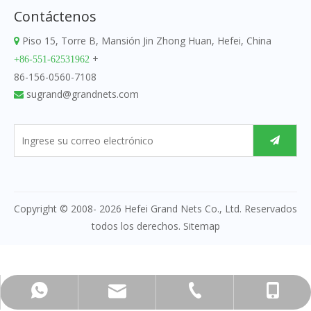
Contáctenos
Piso 15, Torre B, Mansión Jin Zhong Huan, Hefei, China

+
+86-551-62531962
86-156-0560-7108
sugrand@grandnets.com

Copyright © 2008-
2026
Hefei Grand Nets Co., Ltd. Reservados
todos los derechos.
Sitemap
sugrand@grandnets.com
+86-156-0560-7108
+86-551-62531962
+86-15605607108