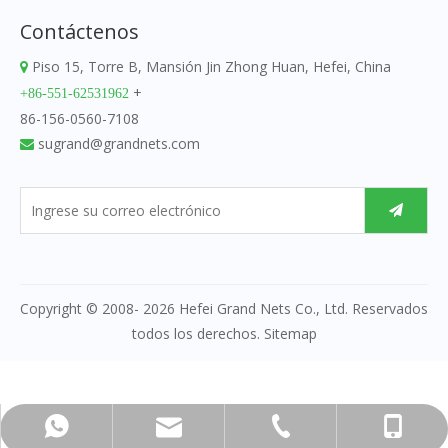
Contáctenos
Piso 15, Torre B, Mansión Jin Zhong Huan, Hefei, China

+
+86-551-62531962
86-156-0560-7108
sugrand@grandnets.com

Copyright © 2008-
2026
Hefei Grand Nets Co., Ltd. Reservados
todos los derechos.
Sitemap
sugrand@grandnets.com
+86-156-0560-7108
+86-551-62531962
+86-15605607108