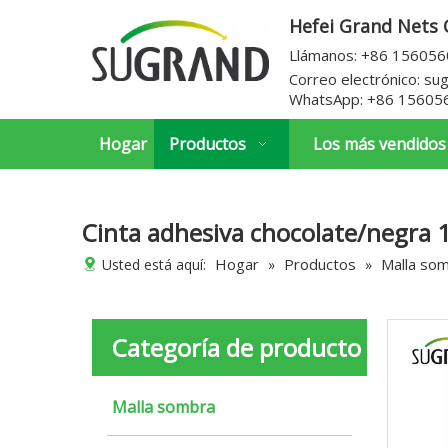
Hefei Grand Nets C
Llámanos: +86 15605
Correo electrónico:
su
WhatsApp:
+86 15605
Hogar
Productos
Los más vendidos
Cinta adhesiva chocolate/negra
Hogar
Productos
Malla so
Usted está aquí:
»
»
Categoría de producto
Malla sombra