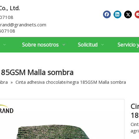
o., Ltd.
607108
grand@grandnets.com
607108
Sobre nosotros
Solicitud
Servicio 
 185GSM Malla sombra
mbra
»
Cinta adhesiva chocolate/negra 185GSM Malla sombra
Ci
18
Cin
agri