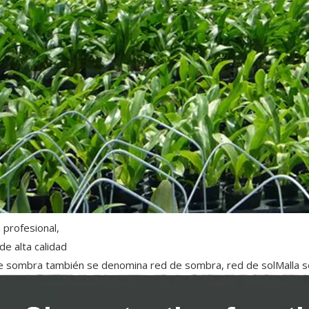
 profesional,
de alta calidad
e sombra también se denomina red de sombra, red de solMalla so