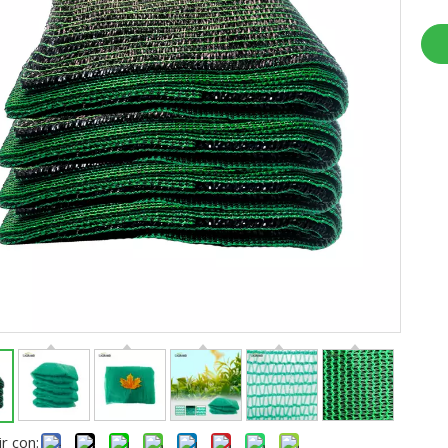
r con: