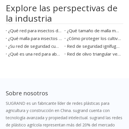
Explore las perspectivas de
la industria
¿Qué red para insectos del tamaño de malla es mejor para las hortalizas de invernadero?
¿Qué tamaño de malla mosquitera detiene los trips?
¿Qué malla para insectos del tamaño de malla detiene a los pulgones?
¿Cómo proteger los cultivos durante las altas temperaturas en Europa?
¿Su red de seguridad cumple con las últimas normas de seguridad de la UE?
Red de seguridad ignífuga para proyectos de construcción
¿Qué es una red para abejas y cómo funciona?
Red de olivo triangular versus red de olivo cuadrada
Sobre nosotros
SUGRAND es un fabricante líder de redes plásticas para
agricultura y construcción en China. sugrand cuenta con
tecnología avanzada y propiedad intelectual. sugrand las redes
de plástico agrícola representan más del 20% del mercado