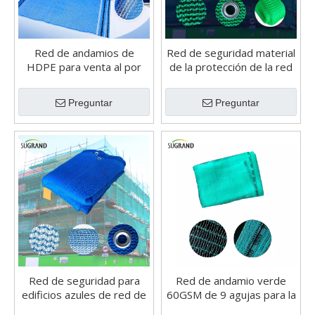
Red de andamios de
Red de seguridad material
HDPE para venta al por
de la protección de la red
mayor global
de los escombros de la
red de seguridad del
Preguntar
Preguntar
andamio del HDPE
Red de seguridad para
Red de andamio verde
edificios azules de red de
60GSM de 9 agujas para la
andamios de construcción
construcción