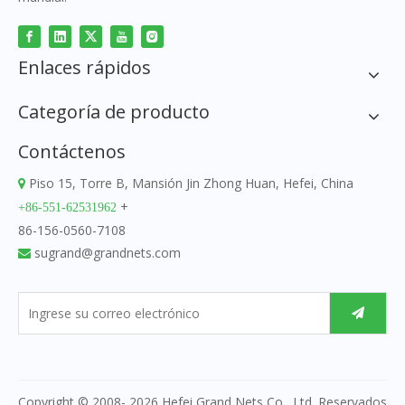
Enlaces rápidos
Categoría de producto
Contáctenos
Piso 15, Torre B, Mansión Jin Zhong Huan, Hefei, China

+
+86-551-62531962
86-156-0560-7108
sugrand@grandnets.com

Copyright © 2008-
2026
Hefei Grand Nets Co., Ltd. Reservados