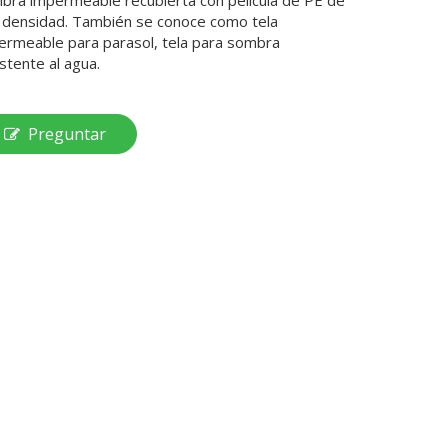
bra impermeable recubierta con película de PE de
a densidad. También se conoce como tela
ermeable para parasol, tela para sombra
stente al agua.
Preguntar