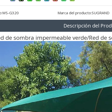
o:
WS-G320
Marca del producto:
SUGRAND
Descripción del Pro
d de sombra impermeable verde/Red de s