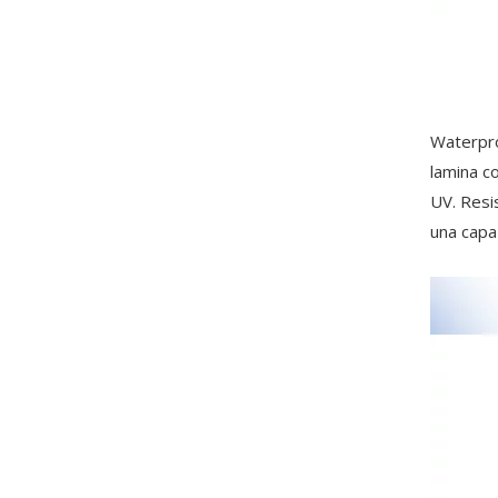
Waterpro
lamina c
UV. Resi
una capa