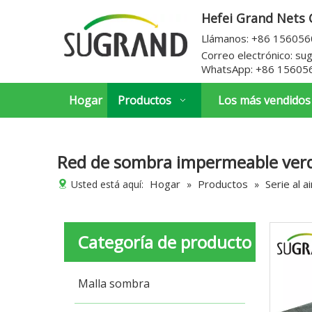
Hefei Grand Nets C
Llámanos: +86 15605
Correo electrónico:
su
WhatsApp:
+86 15605
Hogar
Productos
Los más vendidos
Red de sombra impermeable verd
Hogar
Productos
Serie al ai
Usted está aquí:
»
»
Categoría de producto
Malla sombra