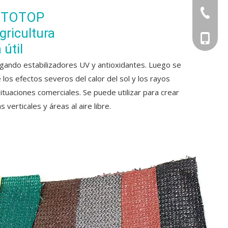
+86-551
VTOTOP 
ricultura
+86-156
 útil
gando estabilizadores UV y antioxidantes. Luego se
 los efectos severos del calor del sol y los rayos
tuaciones comerciales. Se puede utilizar para crear
verticales y áreas al aire libre.