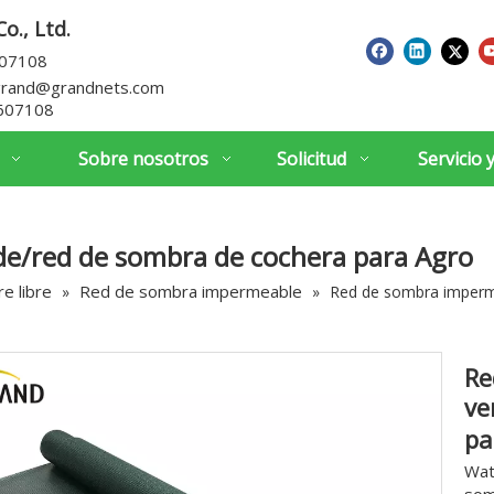
o., Ltd.
607108
grand@grandnets.com
607108
Sobre nosotros
Solicitud
Servicio 
e/red de sombra de cochera para Agro
re libre
Red de sombra impermeable
»
»
Red de sombra imperm
Re
ve
pa
Wat