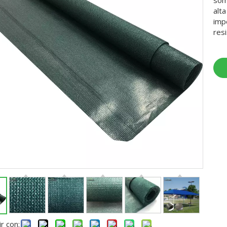
som
alt
imp
resi
r con: