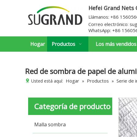
Hefei Grand Nets C
Llámanos: +86 15605
Correo electrónico:
su
WhatsApp:
+86 15605
Hogar
Productos
Los más vendidos
Red de sombra de papel de alum
Hogar
Productos
Serie de 
Usted está aquí:
»
»
Categoría de producto
Malla sombra