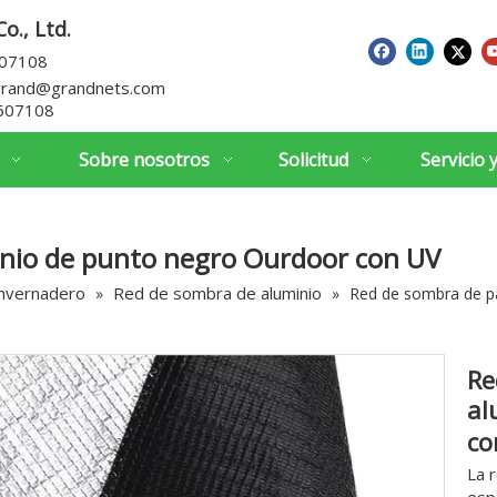
o., Ltd.
607108
grand@grandnets.com
607108
Sobre nosotros
Solicitud
Servicio 
inio de punto negro Ourdoor con UV
invernadero
Red de sombra de aluminio
»
»
Red de sombra de p
Re
al
co
La 