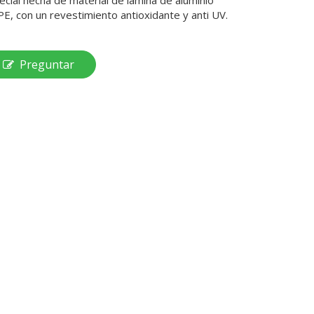
ecial hecha de material de lámina de aluminio
E, con un revestimiento antioxidante y anti UV.
Preguntar