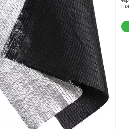
esp
HDP