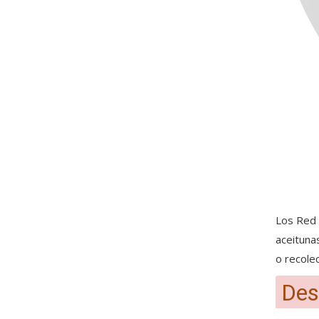
Los Red 
aceituna
o recole
Des