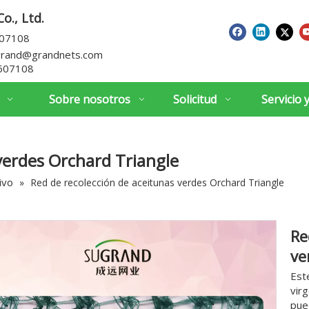
o., Ltd.
607108
grand@grandnets.com
607108
Sobre nosotros
Solicitud
Servicio 
verdes Orchard Triangle
ivo
»
Red de recolección de aceitunas verdes Orchard Triangle
Re
ve
Est
vir
pue