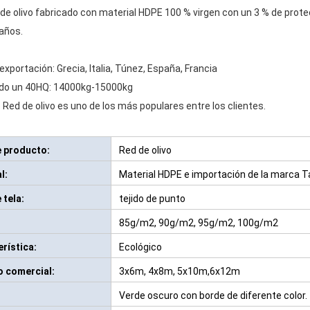
de olivo fabricado con material HDPE 100 % virgen con un 3 % de prot
años.
 exportación: Grecia, Italia, Túnez, España, Francia
do un 40HQ: 14000kg-15000kg
 Red de olivo es uno de los más populares entre los clientes.
e producto:
Red de olivo
l:
Material HDPE e importación de la marca Ta
 tela:
tejido de punto
85g/m2, 90g/m2, 95g/m2, 100g/m2
rística:
Ecológico
 comercial:
3x6m, 4x8m, 5x10m,6x12m
Verde oscuro con borde de diferente color