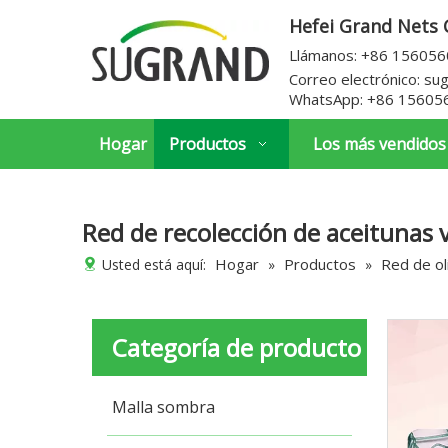
Hefei Grand Nets C
Llámanos: +86 15605
Correo electrónico:
su
WhatsApp:
+86 15605
Hogar
Productos
Los más vendidos
Red de recolección de aceitunas 
Hogar
Productos
Red de ol
Usted está aquí:
»
»
Categoría de producto
Malla sombra