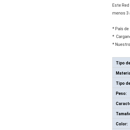
Este Red 
menos 3 
* País de
* Cargan
* Nuestro
Tipo d
Materia
Tipo de
Peso:
Caracte
Tamaño
Color: