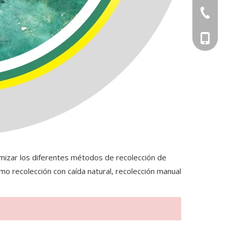
+86-551
+86-156
imizar los diferentes métodos de recolección de
mo recolección con caída natural, recolección manual