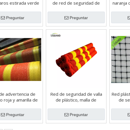
jaros estirada verde
de red de seguridad de
naranja
de PP
andamio naranja material
HDPE
Preguntar
Preguntar
de advertencia de
Red de seguridad de valla
Red plást
co roja y amarilla de
de plástico, malla de
de s
G para Sudáfrica
advertencia de plástico
naranja
Preguntar
Preguntar