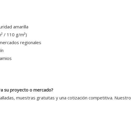
ridad amarilla
² / 110 g/m²)
a mercados regionales
ín
damios
ara su proyecto o mercado?
lladas, muestras gratuitas y una cotización competitiva. Nuestro