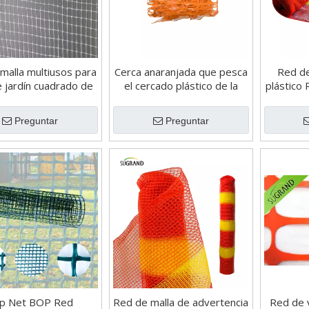
malla multiusos para
Cerca anaranjada que pesca
Red de
e jardín cuadrado de
el cercado plástico de la
plástico
tico blanco 15X15
malla del 1X50m
de r
segu
Preguntar
Preguntar
p Net BOP Red
Red de malla de advertencia
Red de 