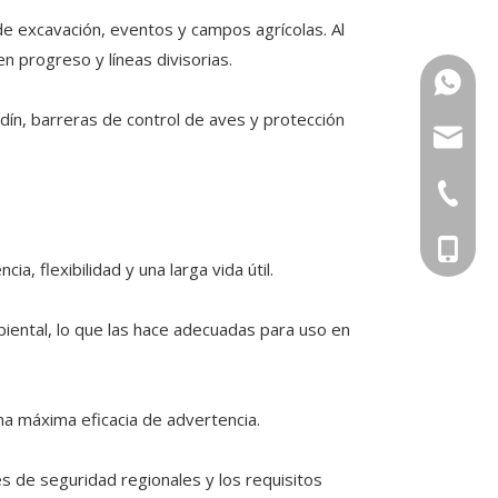
de excavación, eventos y campos agrícolas. Al
n progreso y líneas divisorias.
+86-15
dín, barreras de control de aves y protección
sugrand
+86-551
+86-156
, flexibilidad y una larga vida útil.
mbiental, lo que las hace adecuadas para uso en
una máxima eficacia de advertencia.
s de seguridad regionales y los requisitos