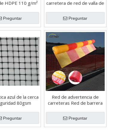
 de HDPE 110 g/m²
carretera de red de valla de
seguridad de suministro de
fábrica de HDPE
Preguntar
Preguntar
ica azul de la cerca
Red de advertencia de
eguridad 80gsm
carreteras Red de barrera
Red de valla naranja
Preguntar
Preguntar