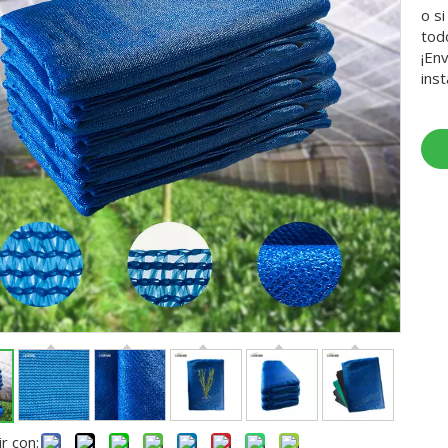
o s
tod
¡En
ins
r con: