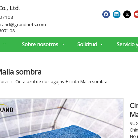
o., Ltd.
607108
grand@grandnets.com
607108
Sobre nosotros
Solicitud
Servicio 
 Malla sombra
mbra
»
Cinta azul de dos agujas + cinta Malla sombra
Ci
Ma
SUG
Chin
No 