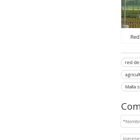
Red
red de 
agricu
Malla 
Com