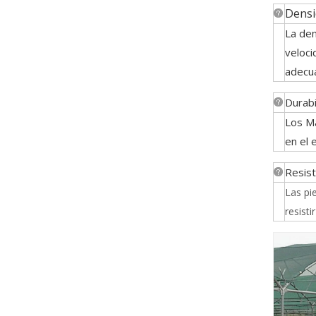
Densi
La den
veloci
adecua
Durabi
Los Ma
en el 
Resist
Las pi
resisti