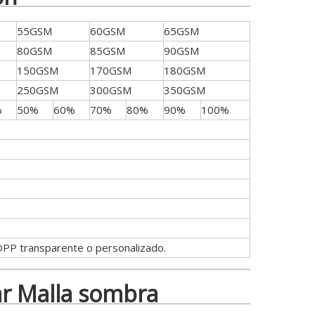
55GSM
60GSM
65GSM
80GSM
85GSM
90GSM
150GSM
170GSM
180GSM
250GSM
300GSM
350GSM
%
50%
60%
70%
80%
90%
100%
 OPP transparente o personalizado.
ar Malla sombra