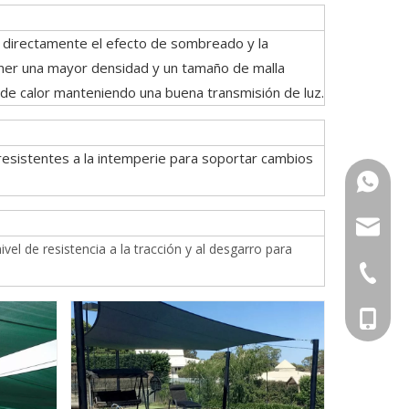
n directamente el efecto de sombreado y la
ener una mayor densidad y un tamaño de malla
n de calor manteniendo una buena transmisión de luz.
esistentes a la intemperie para soportar cambios
+86-15
sugrand
l de resistencia a la tracción y al desgarro para
+86-551
+86-156