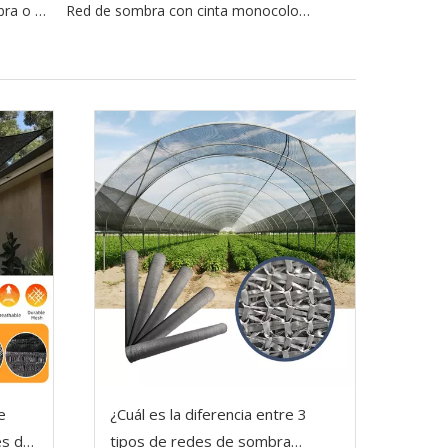
Venta al por mayor Malla sombra o red de tela para sombra de sol verde para jardín a la venta en fábrica
Red de sombra con cinta monocolor beige de 320 g/m²
e
¿Cuál es la diferencia entre 3
es de
tipos de redes de sombra