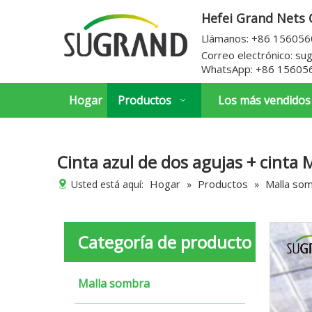
Hefei Grand Nets C
Llámanos: +86 15605
Correo electrónico:
su
WhatsApp:
+86 15605
Hogar
Productos
Los más vendidos
Cinta azul de dos agujas + cinta
Hogar
Productos
Malla so
Usted está aquí:
»
»
Categoría de producto
Malla sombra