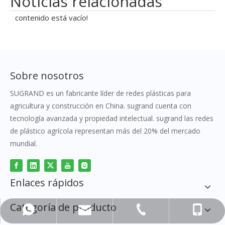
Noticias relacionadas
contenido está vacío!
Sobre nosotros
SUGRAND es un fabricante líder de redes plásticas para
agricultura y construcción en China. sugrand cuenta con
tecnología avanzada y propiedad intelectual. sugrand las redes
de plástico agrícola representan más del 20% del mercado
mundial.
Enlaces rápidos
Categoría de producto
sugrand@grandnets.com
+86-156-0560-7108
+86-551-62531962
+86-15605607108